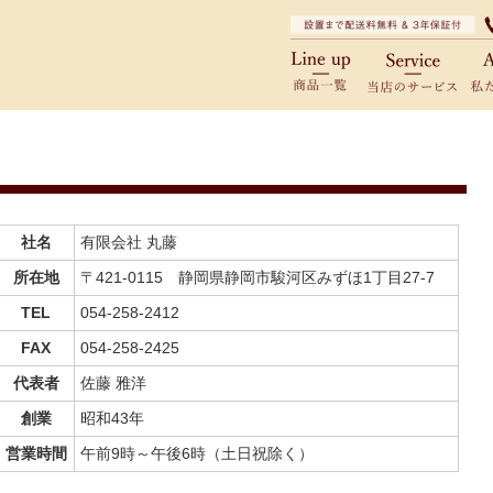
商品一覧
当
社名
有限会社 丸藤
所在地
〒421-0115 静岡県静岡市駿河区みずほ1丁目27-7
TEL
054-258-2412
FAX
054-258-2425
代表者
佐藤 雅洋
創業
昭和43年
営業時間
午前9時～午後6時（土日祝除く）