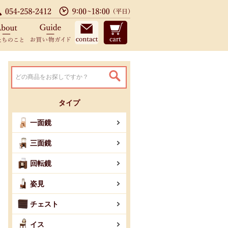
設置まで配送料無料、3年保証付 TE
店のサービス
私たちのこと
お買い物ガイド
お問い合わせ
カート
タイプ
一面鏡
三面鏡
回転鏡
姿見
チェスト
イス