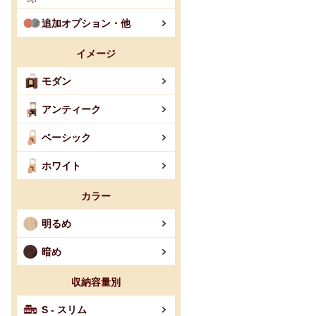
追加オプション・他
イメージ
モダン
アンティーク
ベーシック
ホワイト
カラー
明るめ
暗め
収納容量別
S - スリム