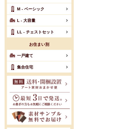
M - ベーシック
L - 大容量
LL - チェストセット
お住まい別
一戸建て
集合住宅