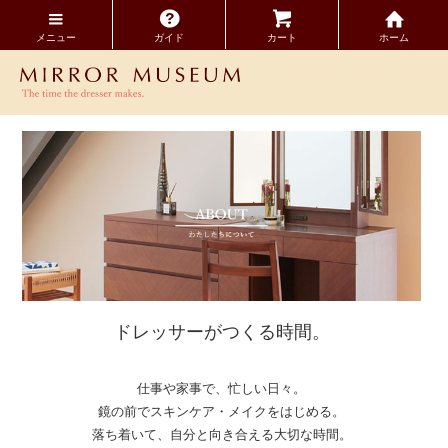
メニュー
ガイド
カート
ホーム
A
ドレッサーがつくる時間。
仕事や家事で、忙しい日々。
鏡の前でスキンケア・メイクをはじめる。
落ち着いて、自分と向き合える大切な時間。