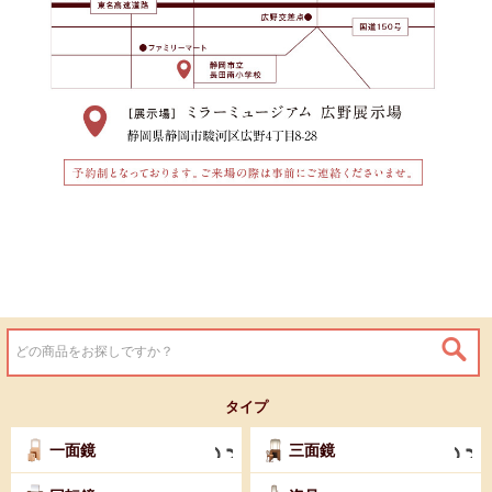
タイプ
一面鏡
三面鏡