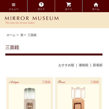
メニュー
ガイド
カート
ホーム
ホーム
>
形
>
三面鏡
三面鏡
おすすめ順 |
価格順
|
新着順
Antique
三面鏡
Basic
三面鏡