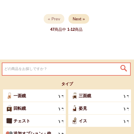
« Prev
Next »
47
商品中
1-12
商品
タイプ
一面鏡
三面鏡
回転鏡
姿見
チェスト
イス
追加オプション・他