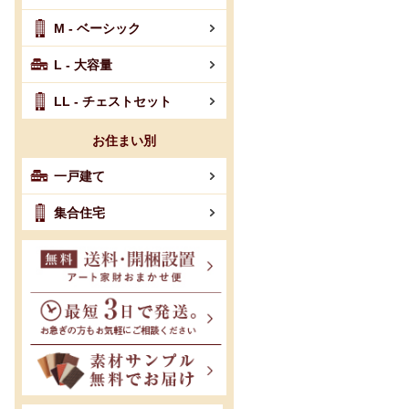
M - ベーシック
L - 大容量
LL - チェストセット
お住まい別
一戸建て
集合住宅