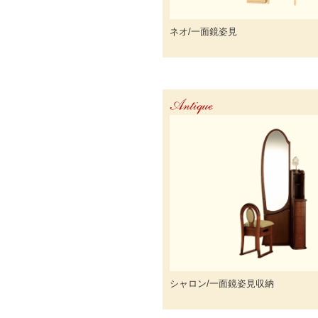
ネオ/一面鏡姿見
Antique
シャロン/一面鏡姿見収納