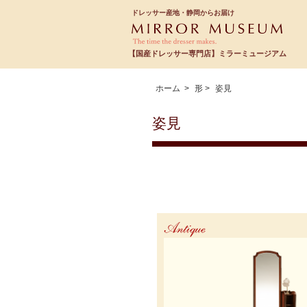
ドレッサー産地・静岡からお届け
【国産ドレッサー専門店】ミラーミュージアム
ホーム
>
形
>
姿見
姿見
Antique