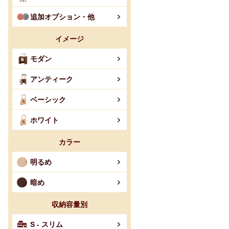
追加オプション・他
イメージ
モダン
アンティーク
ベーシック
ホワイト
カラー
明るめ
暗め
収納容量別
S - スリム