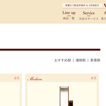
商品一覧
当
おすすめ順 |
価格順
|
新着順
姿見
Modern
姿見