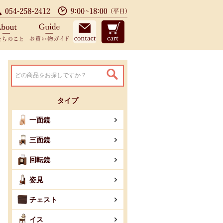
設置まで配送料無料、3年保証付 TE
店のサービス
私たちのこと
お買い物ガイド
お問い合わせ
カート
タイプ
一面鏡
三面鏡
回転鏡
姿見
チェスト
イス