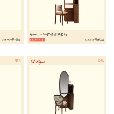
サーシャ/一面鏡姿見収納
168,000円(税込)
LEDライト
118,999円(税込)
姿見
Antique
姿見