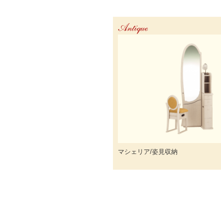
Antique
マシェリア/姿見収納