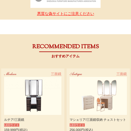
悪質な偽サイトにご注意ください
RECOMMENDED ITEMS
おすすめアイテム
Modern
三面鏡
Antique
三面鏡
ルチア/三面鏡
マシェリア/三面鏡収納 チェストセット
LEDライト
LEDライト
159,999円(税込)
256,000円(税込)