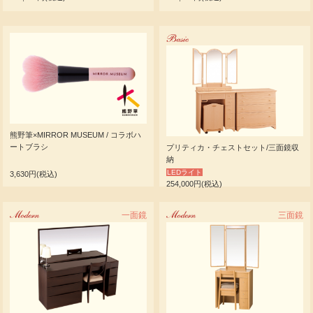
Basic
熊野筆×MIRROR MUSEUM / コラボハ
ートブラシ
プリティカ・チェストセット/三面鏡収
納
LEDライト
3,630円(税込)
254,000円(税込)
Modern
一面鏡
Modern
三面鏡