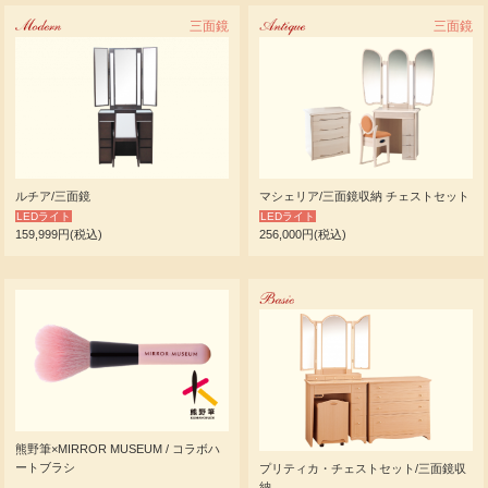
Modern
三面鏡
Antique
三面鏡
ルチア/三面鏡
マシェリア/三面鏡収納 チェストセット
LEDライト
LEDライト
159,999円(税込)
256,000円(税込)
Basic
熊野筆×MIRROR MUSEUM / コラボハ
ートブラシ
プリティカ・チェストセット/三面鏡収
納