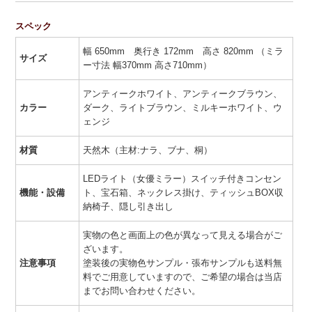
スペック
幅 650mm 奥行き 172mm 高さ 820mm （ミラ
サイズ
ー寸法 幅370mm 高さ710mm）
アンティークホワイト、アンティークブラウン、
カラー
ダーク、ライトブラウン、ミルキーホワイト、ウ
ェンジ
材質
天然木（主材:ナラ、ブナ、桐）
LEDライト（女優ミラー）スイッチ付きコンセン
機能・設備
ト、宝石箱、ネックレス掛け、ティッシュBOX収
納椅子、隠し引き出し
実物の色と画面上の色が異なって見える場合がご
ざいます。
注意事項
塗装後の実物色サンプル・張布サンプルも送料無
料でご用意していますので、ご希望の場合は当店
までお問い合わせください。