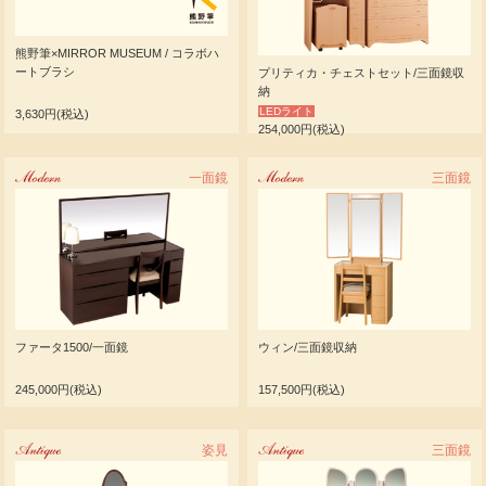
熊野筆×MIRROR MUSEUM / コラボハ
ートブラシ
プリティカ・チェストセット/三面鏡収
納
LEDライト
3,630円(税込)
254,000円(税込)
Modern
一面鏡
Modern
三面鏡
ファータ1500/一面鏡
ウィン/三面鏡収納
245,000円(税込)
157,500円(税込)
Antique
姿見
Antique
三面鏡