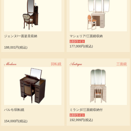
ジェンヌ/一面姿見収納
マシェリア/三面鏡収納
LEDライト
177,000円(税込)
188,001円(税込)
Modern
回転鏡
Antique
三面鏡
パルモ/回転鏡
ミランダ/三面鏡収納付
LEDライト
192,999円(税込)
154,000円(税込)