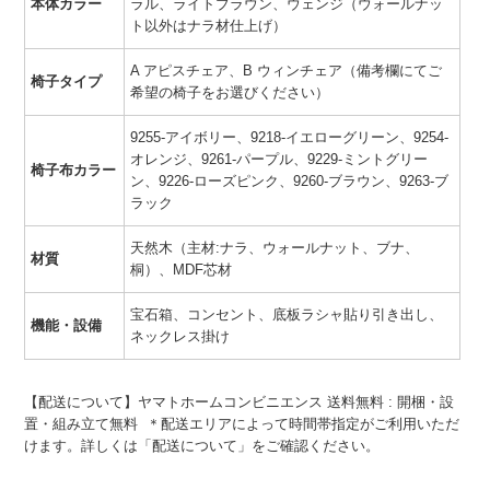
本体カラー
ラル、ライトブラウン、ウェンジ（ウォールナッ
ト以外はナラ材仕上げ）
A アピスチェア、B ウィンチェア（備考欄にてご
椅子タイプ
希望の椅子をお選びください）
9255-アイボリー、9218-イエローグリーン、9254-
オレンジ、9261-パープル、9229-ミントグリー
椅子布カラー
ン、9226-ローズピンク、9260-ブラウン、9263-ブ
ラック
天然木（主材:ナラ、ウォールナット、ブナ、
材質
桐）、MDF芯材
宝石箱、コンセント、底板ラシャ貼り引き出し、
機能・設備
ネックレス掛け
【配送について】ヤマトホームコンビニエンス 送料無料 : 開梱・設
置・組み立て無料 ＊配送エリアによって時間帯指定がご利用いただ
けます。詳しくは「配送について」をご確認ください。