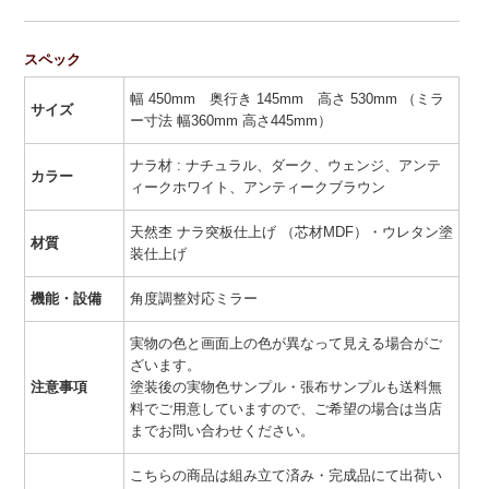
スペック
幅 450mm 奥行き 145mm 高さ 530mm （ミラ
サイズ
ー寸法 幅360mm 高さ445mm）
ナラ材 : ナチュラル、ダーク、ウェンジ、アンテ
カラー
ィークホワイト、アンティークブラウン
天然杢 ナラ突板仕上げ （芯材MDF）・ウレタン塗
材質
装仕上げ
機能・設備
角度調整対応ミラー
実物の色と画面上の色が異なって見える場合がご
ざいます。
注意事項
塗装後の実物色サンプル・張布サンプルも送料無
料でご用意していますので、ご希望の場合は当店
までお問い合わせください。
こちらの商品は組み立て済み・完成品にて出荷い