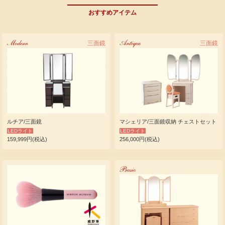
おすすめアイテム
Modern
三面鏡
Antique
三面鏡
ルチア/三面鏡
マシェリア/三面鏡収納 チェストセット
LEDライト
LEDライト
159,999円(税込)
256,000円(税込)
Basic