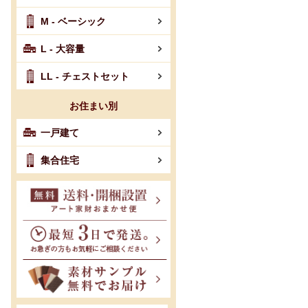
M - ベーシック
L - 大容量
LL - チェストセット
お住まい別
一戸建て
集合住宅