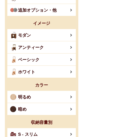
追加オプション・他
イメージ
モダン
アンティーク
ベーシック
ホワイト
カラー
明るめ
暗め
収納容量別
S - スリム