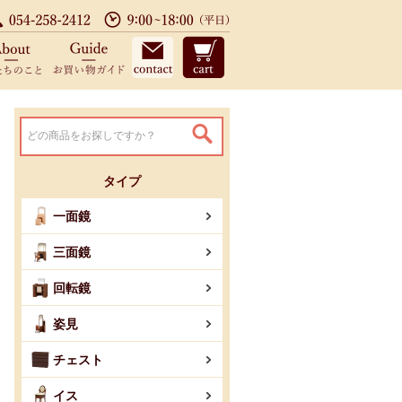
設置まで配送料無料、3年保証付 TE
店のサービス
私たちのこと
お買い物ガイド
お問い合わせ
カート
タイプ
一面鏡
三面鏡
回転鏡
姿見
チェスト
イス