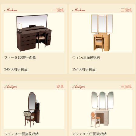
Modern
一面鏡
Modern
三面鏡
ファータ1500/一面鏡
ウィン/三面鏡収納
245,000円(税込)
157,500円(税込)
Antique
姿見
Antique
三面鏡
ジェンヌ/一面姿見収納
マシェリア/三面鏡収納