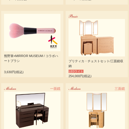
Basic
熊野筆×MIRROR MUSEUM / コラボハ
ートブラシ
プリティカ・チェストセット/三面鏡収
納
LEDライト
3,630円(税込)
254,000円(税込)
Modern
一面鏡
Modern
三面鏡