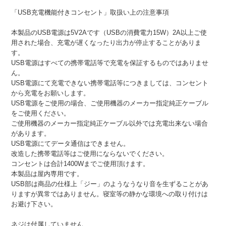
「USB充電機能付きコンセント」取扱い上の注意事項
本製品のUSB電源は5V2Aです（USBの消費電力15W）2A以上ご使
用された場合、充電が遅くなったり出力が停止することがありま
す。
USB電源はすべての携帯電話等で充電を保証するものではありませ
ん。
USB電源にて充電できない携帯電話等につきましては、コンセント
から充電をお願いします。
USB電源をご使用の場合、ご使用機器のメーカー指定純正ケーブル
をご使用ください。
ご使用機器のメーカー指定純正ケーブル以外では充電出来ない場合
があります。
USB電源にてデータ通信はできません。
改造した携帯電話等はご使用にならないでください。
コンセントは合計1400Wまでご使用頂けます。
本製品は屋内専用です。
USB部は商品の仕様上「ジー」のようなうなり音を生ずることがあ
りますが異常ではありません。寝室等の静かな環境への取り付けは
お避け下さい。
ネジは付属していません