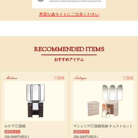
悪質な偽サイトにご注意ください
RECOMMENDED ITEMS
おすすめアイテム
Modern
三面鏡
Antique
三面鏡
ルチア/三面鏡
マシェリア/三面鏡収納 チェストセット
LEDライト
LEDライト
159,999円(税込)
256,000円(税込)