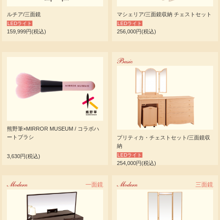
ルチア/三面鏡
マシェリア/三面鏡収納 チェストセット
LEDライト
LEDライト
159,999円(税込)
256,000円(税込)
Basic
熊野筆×MIRROR MUSEUM / コラボハ
ートブラシ
プリティカ・チェストセット/三面鏡収
納
LEDライト
3,630円(税込)
254,000円(税込)
Modern
一面鏡
Modern
三面鏡